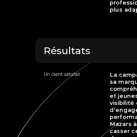
professi
plus ada
Résultats
Un client satisfait
La campa
sa marqu
compréhe
et jeune
visibilit
d’engage
performa
Mazars à 
casser ce