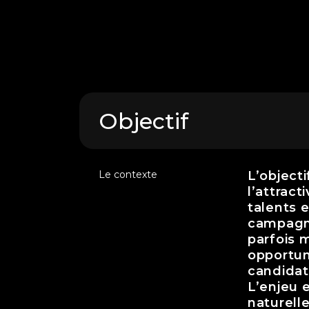
Objectif
Le contexte
L’objecti
l’attract
talents e
campagne
parfois 
opportuni
candidat
L’enjeu 
naturell