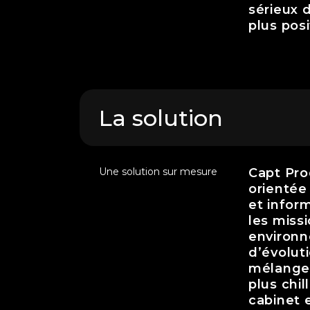
sérieux 
plus posi
La solution
Une solution sur mesure
Capt Pro
orientée
et infor
les miss
environn
d’évolut
mélange 
plus chil
cabinet 