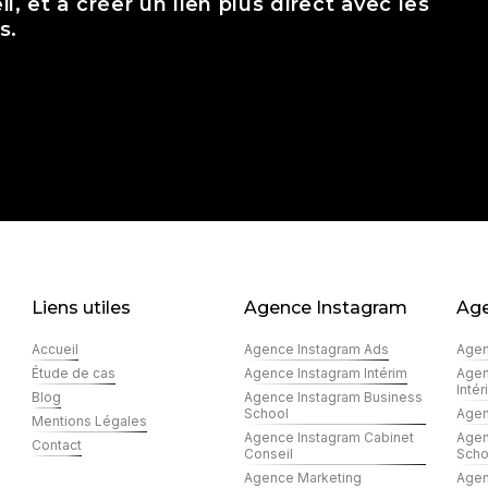
l, et à créer un lien plus direct avec les
s.
Liens utiles
Agence Instagram
Age
Accueil
Agence Instagram Ads​
Agen
Étude de cas
Agence Instagram Intérim
Agen
Intér
Blog
Agence Instagram Business
School
Agen
Mentions Légales
Agence Instagram Cabinet
Agen
Contact
Conseil
Scho
Agence Marketing
Agen