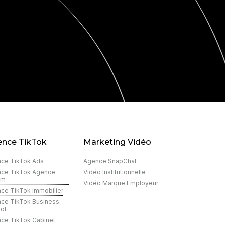
nce TikTok
Marketing Vidéo
ce TikTok Ads
Agence SnapChat
ce TikTok Agence
Vidéo Institutionnelle
im
Vidéo Marque Employeur
ce TikTok Immobilier
ce TikTok Business
ol
ce TikTok Cabinet