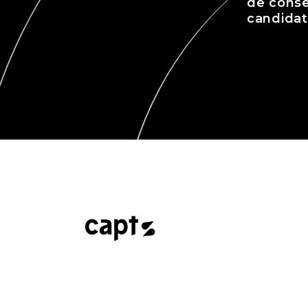
de consei
candidat