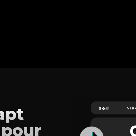
apt
 pour