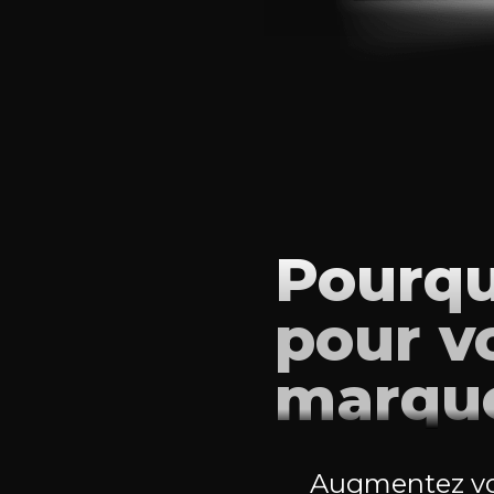
Pourqu
pour v
marqu
Augmentez vo