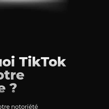
oi TikTok
otre
e ?
tre notoriété